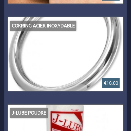
COKRING ACIER INOXYDABLE
€18,00
J-LUBE POUDRE