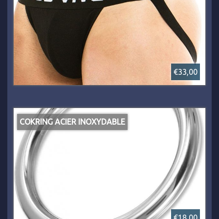
€33,00
COKRING ACIER INOXYDABLE
€18,00