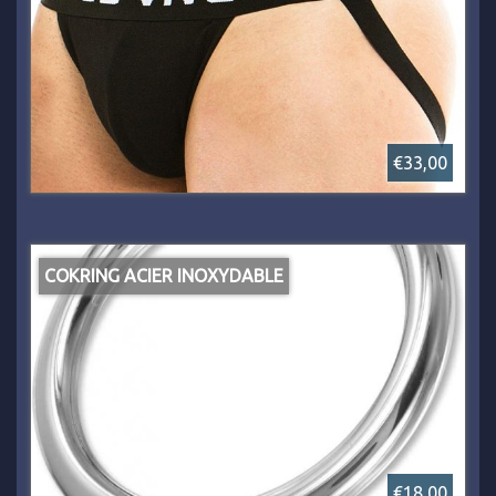
€33,00
COKRING ACIER INOXYDABLE
€18,00