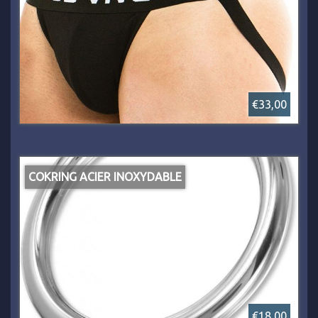
€33,00
COKRING ACIER INOXYDABLE
€18,00