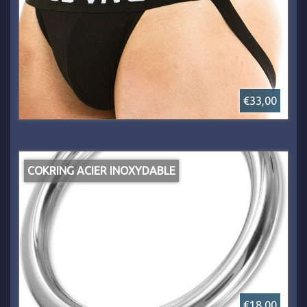
€33,00
COKRING ACIER INOXYDABLE
€18,00