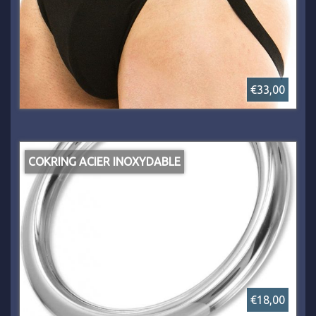
€33,00
COKRING ACIER INOXYDABLE
€18,00