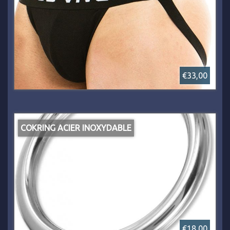
€33,00
COKRING ACIER INOXYDABLE
€18,00